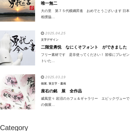
唯一無二
大の里 第７５代横綱昇進 おめでとうございます 日本
相撲協…
2025.04.25
文字デザイン
二階堂勇悦 なにくそフォント ができました
フリー素材です 是非使ってください！ 皆様にプレゼン
トいた…
2025.03.19
個展
,
筆文字・書画
座右の銘 展 全作品
威風堂々 岩沼のカフェ＆ギャラリー エピックヴューで
の個展…
Category