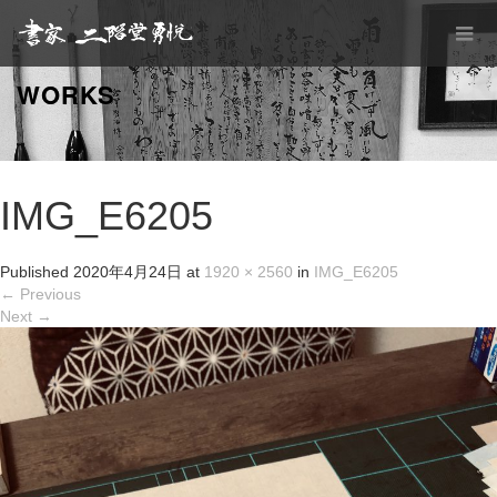
WORKS
IMG_E6205
Published
2020年4月24日
at
1920 × 2560
in
IMG_E6205
←
Previous
Next
→