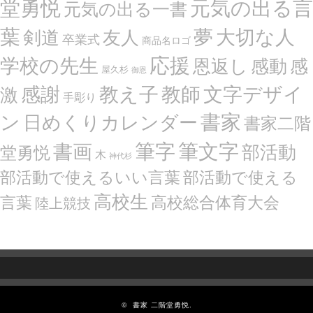
堂勇悦
元気の出る言
元気の出る一書
葉
夢
大切な人
剣道
友人
卒業式
商品名ロゴ
応援
学校の先生
恩返し
感動
感
屋久杉
御恩
感謝
文字デザイ
教え子
教師
激
手彫り
ン
書家
日めくりカレンダー
書家二階
筆文字
書画
筆字
部活動
堂勇悦
木
神代杉
部活動で使えるいい言葉
部活動で使える
高校生
言葉
高校総合体育大会
陸上競技
©
書家 二階堂勇悦.