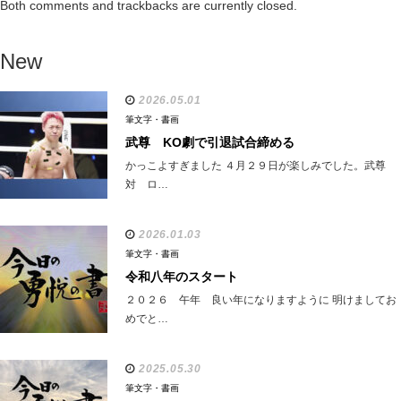
Both comments and trackbacks are currently closed.
New
2026.05.01
筆文字・書画
武尊 KO劇で引退試合締める
かっこよすぎました ４月２９日が楽しみでした。武尊
対 ロ…
2026.01.03
筆文字・書画
令和八年のスタート
２０２６ 午年 良い年になりますように 明けましてお
めでと…
2025.05.30
筆文字・書画