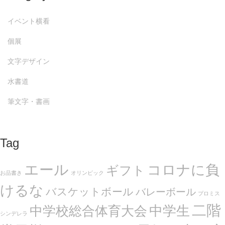
イベント横看
個展
文字デザイン
水書道
筆文字・書画
Tag
エール
コロナに負
ギフト
お品書き
オリンピック
けるな
バスケットボール
バレーボール
プロミス
二階
中学生
中学校総合体育大会
シンデレラ