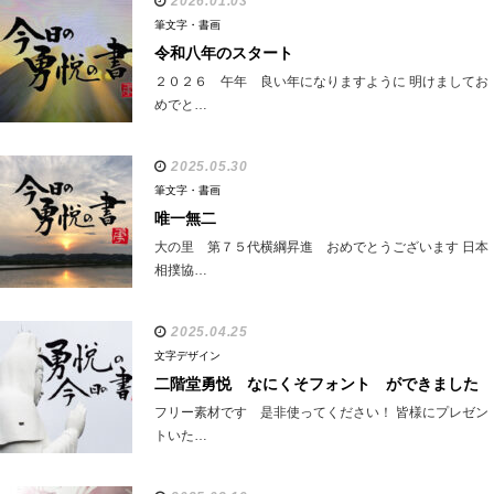
2026.01.03
筆文字・書画
令和八年のスタート
２０２６ 午年 良い年になりますように 明けましてお
めでと…
2025.05.30
筆文字・書画
唯一無二
大の里 第７５代横綱昇進 おめでとうございます 日本
相撲協…
2025.04.25
文字デザイン
二階堂勇悦 なにくそフォント ができました
フリー素材です 是非使ってください！ 皆様にプレゼン
トいた…