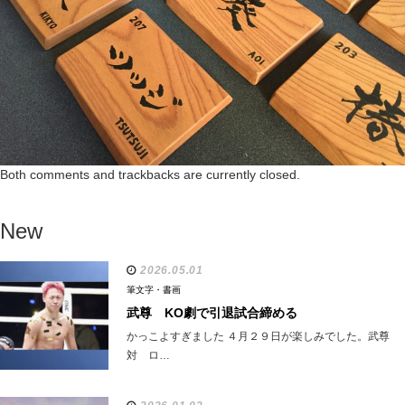
Both comments and trackbacks are currently closed.
New
2026.05.01
筆文字・書画
武尊 KO劇で引退試合締める
かっこよすぎました ４月２９日が楽しみでした。武尊
対 ロ…