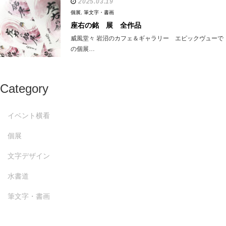
2025.03.19
個展
,
筆文字・書画
座右の銘 展 全作品
威風堂々 岩沼のカフェ＆ギャラリー エピックヴューで
の個展…
Category
イベント横看
個展
文字デザイン
水書道
筆文字・書画