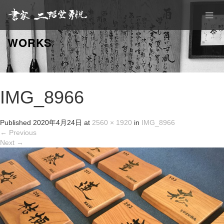
WORKS
IMG_8966
Published
2020年4月24日
at
2560 × 1920
in
IMG_8966
←
Previous
Next
→