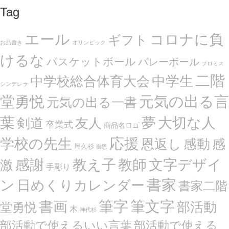
Tag
エール
コロナに負
ギフト
お品書き
オリンピック
けるな
バスケットボール
バレーボール
プロミス
二階
中学生
中学校総合体育大会
シンデレラ
堂勇悦
元気の出る言
元気の出る一書
葉
夢
大切な人
剣道
友人
卒業式
商品名ロゴ
応援
学校の先生
恩返し
感動
感
屋久杉
御恩
感謝
文字デザイ
教え子
教師
激
手彫り
ン
書家
日めくりカレンダー
書家二階
筆文字
書画
筆字
部活動
堂勇悦
木
神代杉
部活動で使えるいい言葉
部活動で使える