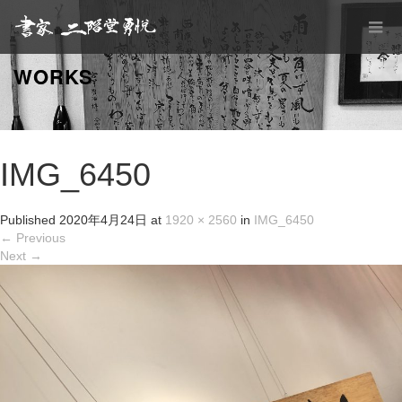
WORKS
IMG_6450
Published
2020年4月24日
at
1920 × 2560
in
IMG_6450
←
Previous
Next
→