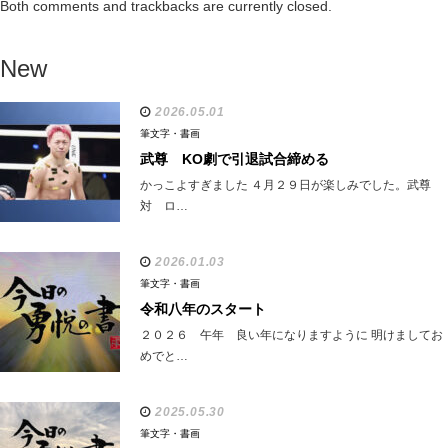
Both comments and trackbacks are currently closed.
New
2026.05.01
筆文字・書画
武尊 KO劇で引退試合締める
かっこよすぎました ４月２９日が楽しみでした。武尊
対 ロ…
2026.01.03
筆文字・書画
令和八年のスタート
２０２６ 午年 良い年になりますように 明けましてお
めでと…
2025.05.30
筆文字・書画