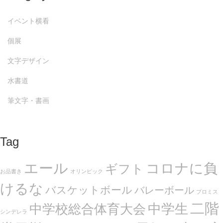
イベント横看
個展
文字デザイン
水書道
筆文字・書画
Tag
エール
コロナに負
ギフト
お品書き
オリンピック
けるな
バスケットボール
バレーボール
プロミス
二階
中学生
中学校総合体育大会
シンデレラ