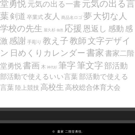
堂勇悦
元気の出る言
元気の出る一書
葉
夢
大切な人
剣道
友人
卒業式
商品名ロゴ
応援
学校の先生
恩返し
感動
感
屋久杉
御恩
感謝
文字デザイ
教え子
教師
激
手彫り
ン
書家
日めくりカレンダー
書家二階
筆文字
書画
筆字
部活動
堂勇悦
木
神代杉
部活動で使えるいい言葉
部活動で使える
高校生
言葉
高校総合体育大会
陸上競技
©
書家 二階堂勇悦.