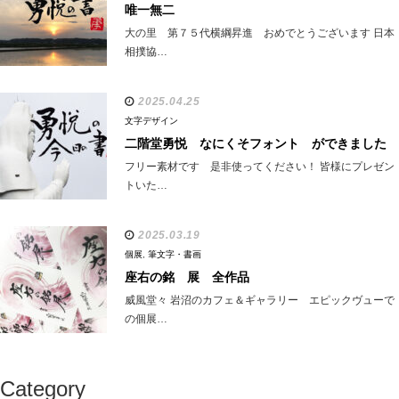
唯一無二
大の里 第７５代横綱昇進 おめでとうございます 日本
相撲協…
2025.04.25
文字デザイン
二階堂勇悦 なにくそフォント ができました
フリー素材です 是非使ってください！ 皆様にプレゼン
トいた…
2025.03.19
個展
,
筆文字・書画
座右の銘 展 全作品
威風堂々 岩沼のカフェ＆ギャラリー エピックヴューで
の個展…
Category