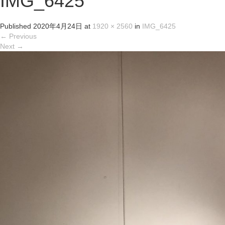
IMG_6425
Published
2020年4月24日
at
1920 × 2560
in
IMG_6425
←
Previous
Next
→