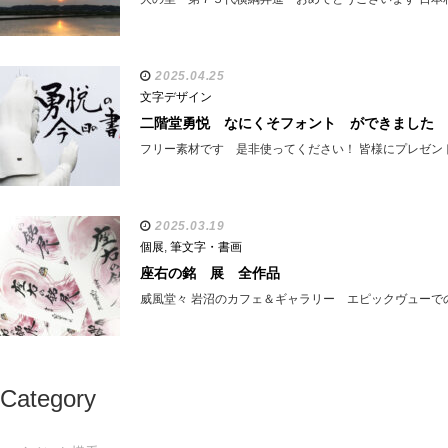
2025.04.25
文字デザイン
二階堂勇悦 なにくそフォント ができました
フリー素材です 是非使ってください！ 皆様にプレゼン
2025.03.19
個展
,
筆文字・書画
座右の銘 展 全作品
威風堂々 岩沼のカフェ＆ギャラリー エピックヴューで
Category