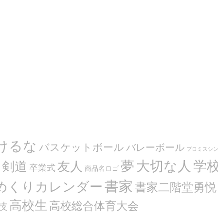
けるな
バスケットボール
バレーボール
プロミスシ
夢
大切な人
学
剣道
友人
卒業式
商品名ロゴ
書家
めくりカレンダー
書家二階堂勇悦
高校生
高校総合体育大会
技