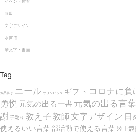
イベント横看
個展
文字デザイン
水書道
筆文字・書画
Tag
エール
コロナに負
ギフト
お品書き
オリンピック
勇悦
元気の出る言葉
元気の出る一書
謝
文字デザイン
教え子
教師
日
手彫り
使えるいい言葉
部活動で使える言葉
陸上競