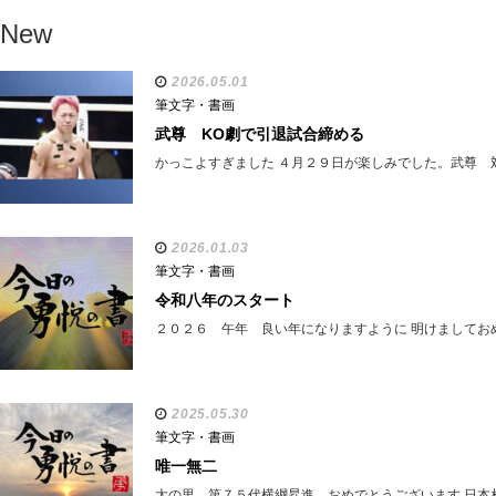
New
2026.05.01
筆文字・書画
武尊 KO劇で引退試合締める
かっこよすぎました ４月２９日が楽しみでした。武尊 
2026.01.03
筆文字・書画
令和八年のスタート
２０２６ 午年 良い年になりますように 明けましてお
2025.05.30
筆文字・書画
唯一無二
大の里 第７５代横綱昇進 おめでとうございます 日本