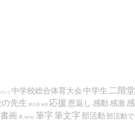
二階堂
中学生
中学校総合体育大会
ンデレラ
応援
感
校の先生
恩返し
感動
感激
屋久杉
御恩
筆文字
書画
筆字
部活動
部活動で
木
神代杉