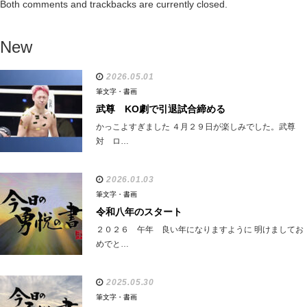
Both comments and trackbacks are currently closed.
New
2026.05.01
筆文字・書画
武尊 KO劇で引退試合締める
かっこよすぎました ４月２９日が楽しみでした。武尊
対 ロ…
2026.01.03
筆文字・書画
令和八年のスタート
２０２６ 午年 良い年になりますように 明けましてお
めでと…
2025.05.30
筆文字・書画