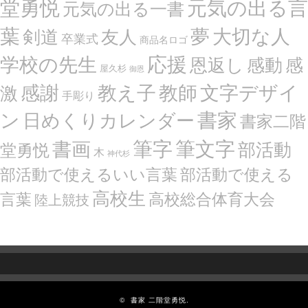
堂勇悦
元気の出る言
元気の出る一書
葉
夢
大切な人
剣道
友人
卒業式
商品名ロゴ
応援
学校の先生
恩返し
感動
感
屋久杉
御恩
感謝
文字デザイ
教え子
教師
激
手彫り
ン
書家
日めくりカレンダー
書家二階
筆文字
書画
筆字
部活動
堂勇悦
木
神代杉
部活動で使えるいい言葉
部活動で使える
高校生
言葉
高校総合体育大会
陸上競技
©
書家 二階堂勇悦.