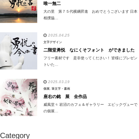
唯一無二
大の里 第７５代横綱昇進 おめでとうございます 日本
相撲協…
2025.04.25
文字デザイン
二階堂勇悦 なにくそフォント ができました
フリー素材です 是非使ってください！ 皆様にプレゼン
トいた…
2025.03.19
個展
,
筆文字・書画
座右の銘 展 全作品
威風堂々 岩沼のカフェ＆ギャラリー エピックヴューで
の個展…
Category