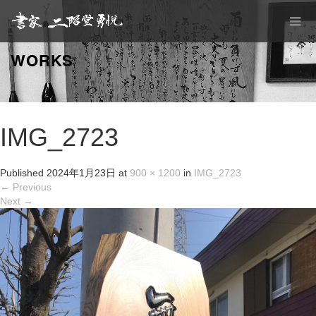
WORKS
IMG_2723
Published
2024年1月23日
at
900 × 1200
in
IMG_2723
←
Previous
Next
→