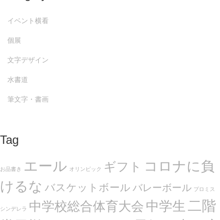
イベント横看
個展
文字デザイン
水書道
筆文字・書画
Tag
エール
コロナに負
ギフト
お品書き
オリンピック
けるな
バスケットボール
バレーボール
プロミス
二階
中学生
中学校総合体育大会
シンデレラ