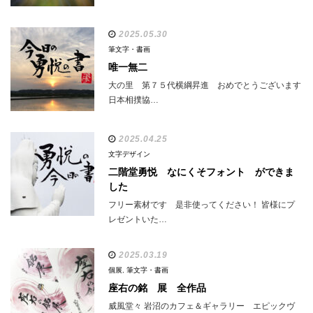
2025.05.30
筆文字・書画
唯一無二
大の里 第７５代横綱昇進 おめでとうございます
日本相撲協…
2025.04.25
文字デザイン
二階堂勇悦 なにくそフォント ができま
した
フリー素材です 是非使ってください！ 皆様にプ
レゼントいた…
2025.03.19
個展
,
筆文字・書画
座右の銘 展 全作品
威風堂々 岩沼のカフェ＆ギャラリー エピックヴ