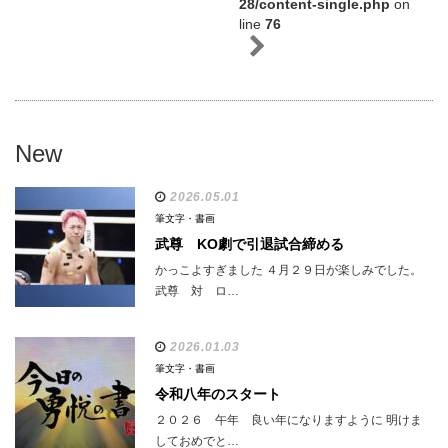
28/content-single.php
on
line
76
New
2026.05.01
筆文字・書画
武尊 KO劇で引退試合締める
かっこよすぎました ４月２９日が楽しみでした。
武尊 対 ロ…
2026.01.03
筆文字・書画
令和八年のスタート
２０２６ 午年 良い年になりますように 明けま
しておめでと…