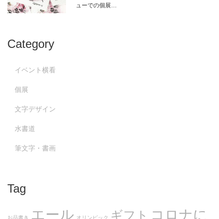
ューでの個展…
Category
イベント横看
個展
文字デザイン
水書道
筆文字・書画
Tag
エール
コロナに
ギフト
お品書き
オリンピック