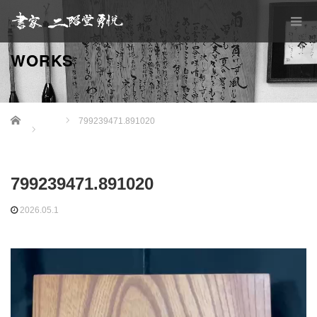
WORKS
Home
799239471.891020
799239471.891020
2026.05.1
動
画
プ