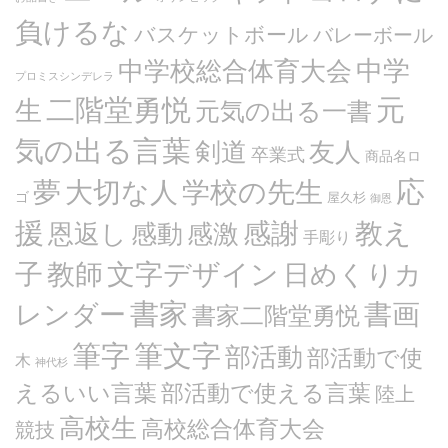
負けるな
バスケットボール
バレーボール
中学
中学校総合体育大会
プロミスシンデレラ
二階堂勇悦
元
生
元気の出る一書
気の出る言葉
剣道
友人
卒業式
商品名ロ
応
夢
大切な人
学校の先生
ゴ
屋久杉
御恩
援
感謝
教え
恩返し
感動
感激
手彫り
文字デザイン
子
教師
日めくりカ
書家
書画
レンダー
書家二階堂勇悦
筆文字
筆字
部活動
部活動で使
木
神代杉
えるいい言葉
部活動で使える言葉
陸上
高校生
高校総合体育大会
競技