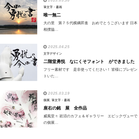
2025.05.30
筆文字・書画
唯一無二
大の里 第７５代横綱昇進 おめでとうございます 日本
相撲協…
2025.04.25
文字デザイン
二階堂勇悦 なにくそフォント ができました
フリー素材です 是非使ってください！ 皆様にプレゼン
トいた…
2025.03.19
個展
,
筆文字・書画
座右の銘 展 全作品
威風堂々 岩沼のカフェ＆ギャラリー エピックヴューで
の個展…