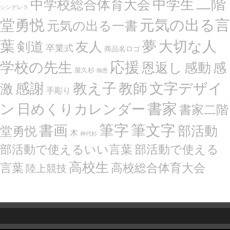
二階
中学生
中学校総合体育大会
シンデレラ
堂勇悦
元気の出る言
元気の出る一書
葉
夢
大切な人
剣道
友人
卒業式
商品名ロゴ
応援
学校の先生
恩返し
感動
感
屋久杉
御恩
感謝
文字デザイ
教え子
教師
激
手彫り
ン
書家
日めくりカレンダー
書家二階
筆文字
書画
筆字
部活動
堂勇悦
木
神代杉
部活動で使えるいい言葉
部活動で使える
高校生
言葉
高校総合体育大会
陸上競技