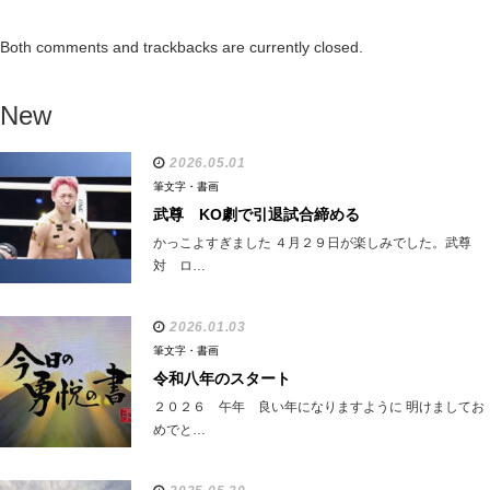
Both comments and trackbacks are currently closed.
New
2026.05.01
筆文字・書画
武尊 KO劇で引退試合締める
かっこよすぎました ４月２９日が楽しみでした。武尊
対 ロ…
2026.01.03
筆文字・書画
令和八年のスタート
２０２６ 午年 良い年になりますように 明けましてお
めでと…