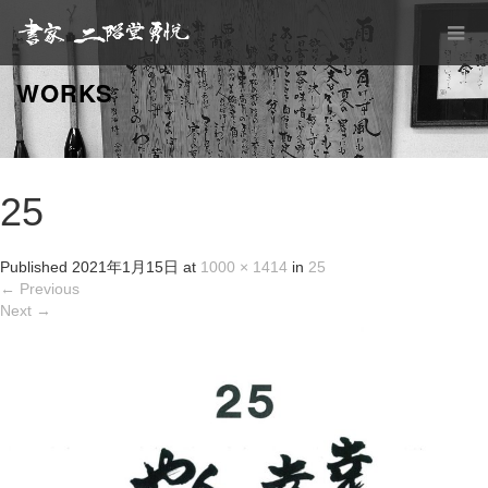
WORKS
25
Published
2021年1月15日
at
1000 × 1414
in
25
←
Previous
Next
→