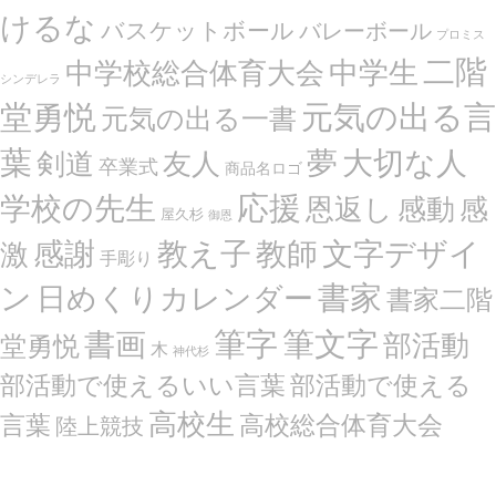
けるな
バスケットボール
バレーボール
プロミス
二階
中学生
中学校総合体育大会
シンデレラ
堂勇悦
元気の出る言
元気の出る一書
葉
夢
大切な人
剣道
友人
卒業式
商品名ロゴ
応援
学校の先生
恩返し
感動
感
屋久杉
御恩
感謝
文字デザイ
教え子
教師
激
手彫り
ン
書家
日めくりカレンダー
書家二階
筆文字
書画
筆字
部活動
堂勇悦
木
神代杉
部活動で使えるいい言葉
部活動で使える
高校生
言葉
高校総合体育大会
陸上競技