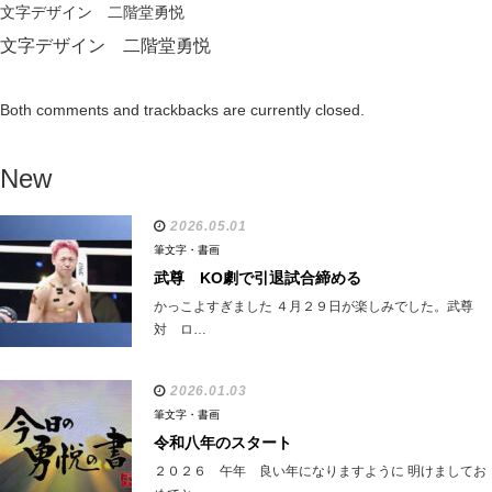
文字デザイン 二階堂勇悦
文字デザイン 二階堂勇悦
Both comments and trackbacks are currently closed.
New
2026.05.01
筆文字・書画
武尊 KO劇で引退試合締める
かっこよすぎました ４月２９日が楽しみでした。武尊
対 ロ…
2026.01.03
筆文字・書画
令和八年のスタート
２０２６ 午年 良い年になりますように 明けましてお