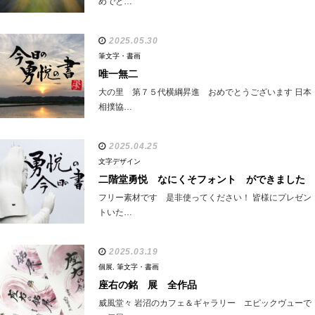
めでと…
2025.05.30
筆文字・書画
唯一無二
大の里 第７５代横綱昇進 おめでとうございます 日本
相撲協…
2025.04.25
文字デザイン
二階堂勇悦 なにくそフォント ができました
フリー素材です 是非使ってください！ 皆様にプレゼン
トいた…
2025.03.19
個展
,
筆文字・書画
座右の銘 展 全作品
威風堂々 岩沼のカフェ＆ギャラリー エピックヴューで