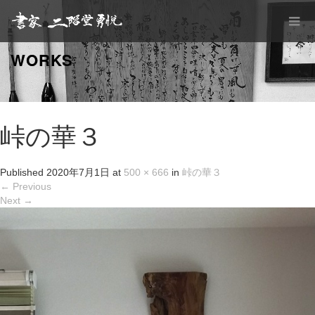
WORKS
峠の華３
Published
2020年7月1日
at
500 × 666
in
峠の華３
←
Previous
Next
→