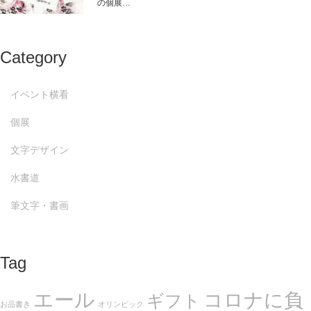
の個展…
Category
イベント横看
個展
文字デザイン
水書道
筆文字・書画
Tag
エール
コロナに負
ギフト
お品書き
オリンピック