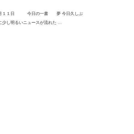
月１１日 今日の一書 夢 今日久しぶ
に少し明るいニュースが流れた …