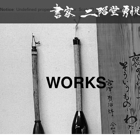
Notice
: Undefined property: WP_Error::$cat_ID in
/home/yuetsunika/
WORKS