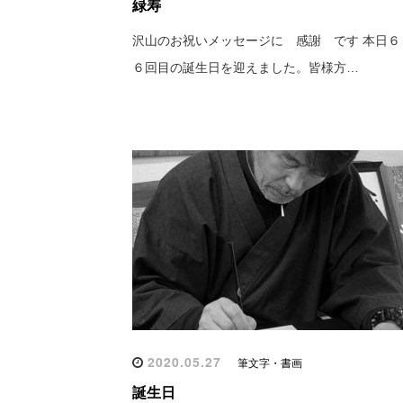
緑寿
沢山のお祝いメッセージに 感謝 です 本日６
６回目の誕生日を迎えました。皆様方…
2020.05.27
筆文字・書画
誕生日