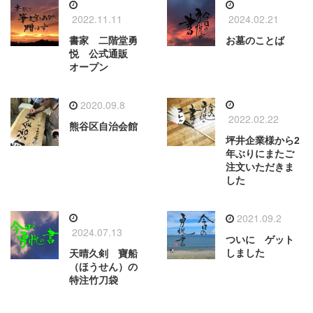
2022.11.11
2024.02.21
書家 二階堂勇
お墓のことば
悦 公式通販
オープン
2020.09.8
2022.02.22
熊谷区自治会館
坪井企業様から2
年ぶりにまたご
注文いただきま
した
2021.09.2
2024.07.13
ついに ゲット
しました
天晴久剣 寶船
（ほうせん）の
特注竹刀袋