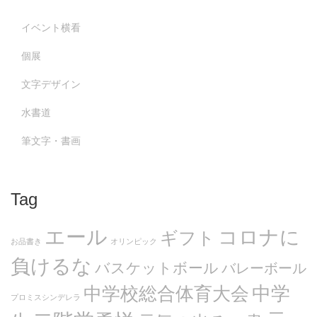
イベント横看
個展
文字デザイン
水書道
筆文字・書画
Tag
エール
コロナに
ギフト
お品書き
オリンピック
負けるな
バスケットボール
バレーボール
中学
中学校総合体育大会
プロミスシンデレラ