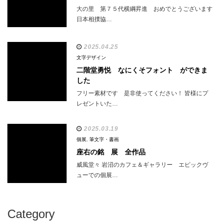
大の里 第７５代横綱昇進 おめでとうございます
日本相撲協…
2025.04.25
文字デザイン
二階堂勇悦 なにくそフォント ができま
した
フリー素材です 是非使ってください！ 皆様にプ
レゼントいた…
2025.03.19
個展
,
筆文字・書画
座右の銘 展 全作品
威風堂々 岩沼のカフェ＆ギャラリー エピックヴ
ューでの個展…
Category