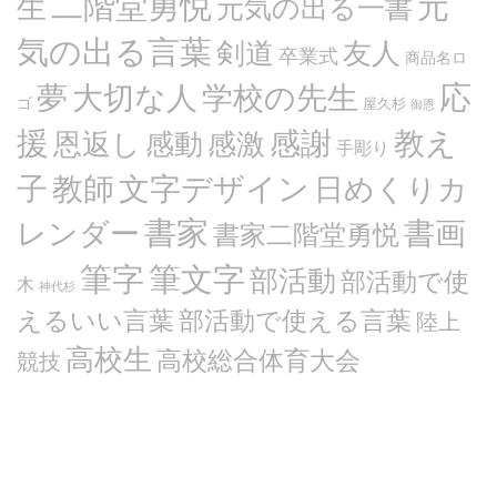
二階堂勇悦
元
生
元気の出る一書
気の出る言葉
剣道
友人
卒業式
商品名ロ
応
夢
大切な人
学校の先生
ゴ
屋久杉
御恩
援
感謝
教え
恩返し
感動
感激
手彫り
文字デザイン
子
教師
日めくりカ
書家
書画
レンダー
書家二階堂勇悦
筆文字
筆字
部活動
部活動で使
木
神代杉
えるいい言葉
部活動で使える言葉
陸上
高校生
高校総合体育大会
競技