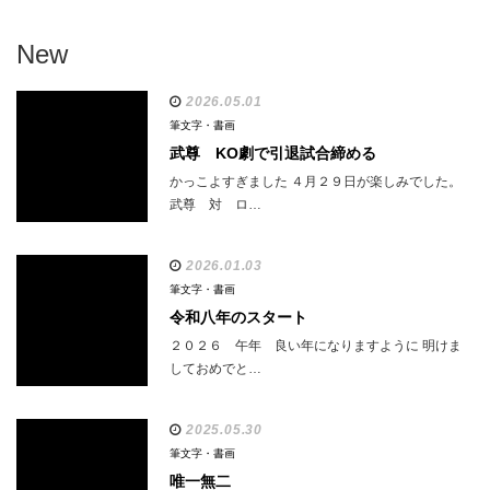
New
2026.05.01
筆文字・書画
武尊 KO劇で引退試合締める
かっこよすぎました ４月２９日が楽しみでした。
武尊 対 ロ…
2026.01.03
筆文字・書画
令和八年のスタート
２０２６ 午年 良い年になりますように 明けま
しておめでと…
2025.05.30
筆文字・書画
唯一無二