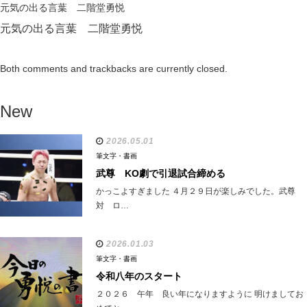
元気の出る言葉 二階堂勇悦
元気の出る言葉 二階堂勇悦
Both comments and trackbacks are currently closed.
New
2026.05.01
筆文字・書画
武尊 KO劇で引退試合締める
かっこよすぎました ４月２９日が楽しみでした。武尊
対 ロ…
2026.01.03
筆文字・書画
令和八年のスタート
２０２６ 午年 良い年になりますように 明けましてお