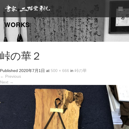
WORKS
峠の華２
Published
2020年7月1日
at
500 × 666
in
峠の華
←
Previous
Next
→