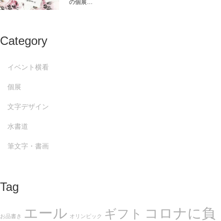
の個展…
Category
イベント横看
個展
文字デザイン
水書道
筆文字・書画
Tag
エール
コロナに負
ギフト
お品書き
オリンピック