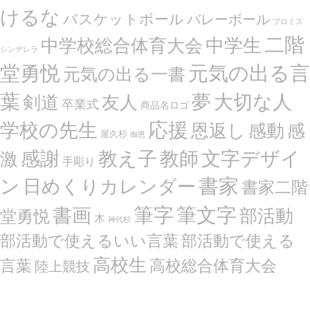
けるな
バスケットボール
バレーボール
プロミス
二階
中学生
中学校総合体育大会
シンデレラ
堂勇悦
元気の出る言
元気の出る一書
葉
夢
大切な人
剣道
友人
卒業式
商品名ロゴ
応援
学校の先生
恩返し
感動
感
屋久杉
御恩
感謝
文字デザイ
教え子
教師
激
手彫り
ン
書家
日めくりカレンダー
書家二階
筆文字
書画
筆字
部活動
堂勇悦
木
神代杉
部活動で使えるいい言葉
部活動で使える
高校生
言葉
高校総合体育大会
陸上競技