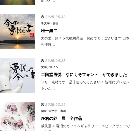
めでと…
2025.05.30
筆文字・書画
唯一無二
大の里 第７５代横綱昇進 おめでとうございます 日本
相撲協…
2025.04.25
文字デザイン
二階堂勇悦 なにくそフォント ができました
フリー素材です 是非使ってください！ 皆様にプレゼン
トいた…
2025.03.19
個展
,
筆文字・書画
座右の銘 展 全作品
威風堂々 岩沼のカフェ＆ギャラリー エピックヴューで