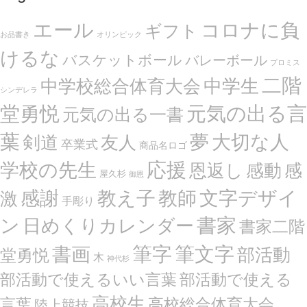
エール
コロナに負
ギフト
お品書き
オリンピック
けるな
バスケットボール
バレーボール
プロミス
二階
中学生
中学校総合体育大会
シンデレラ
堂勇悦
元気の出る言
元気の出る一書
葉
夢
大切な人
剣道
友人
卒業式
商品名ロゴ
応援
学校の先生
恩返し
感動
感
屋久杉
御恩
感謝
文字デザイ
教え子
教師
激
手彫り
ン
書家
日めくりカレンダー
書家二階
筆文字
書画
筆字
部活動
堂勇悦
木
神代杉
部活動で使えるいい言葉
部活動で使える
高校生
言葉
高校総合体育大会
陸上競技