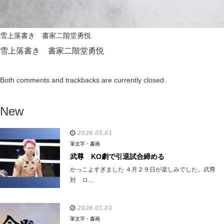
雪上落書き 書家二階堂勇悦
雪上落書き 書家二階堂勇悦
Both comments and trackbacks are currently closed.
New
2026.05.01
筆文字・書画
武尊 KO劇で引退試合締める
かっこよすぎました ４月２９日が楽しみでした。武尊
対 ロ…
2026.01.03
筆文字・書画