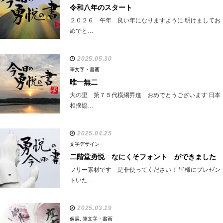
令和八年のスタート
２０２６ 午年 良い年になりますように 明けましてお
めでと…
2025.05.30
筆文字・書画
唯一無二
大の里 第７５代横綱昇進 おめでとうございます 日本
相撲協…
2025.04.25
文字デザイン
二階堂勇悦 なにくそフォント ができました
フリー素材です 是非使ってください！ 皆様にプレゼン
トいた…
2025.03.19
個展
,
筆文字・書画