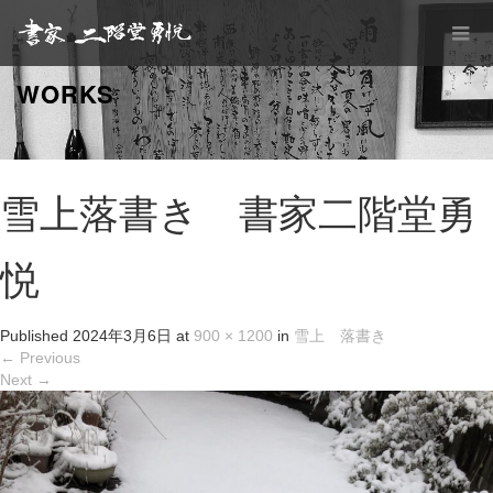
WORKS
雪上落書き 書家二階堂勇
悦
Published
2024年3月6日
at
900 × 1200
in
雪上 落書き
←
Previous
Next
→