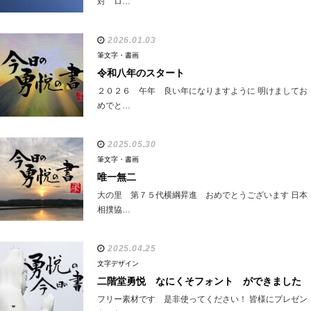
対 ロ…
2026.01.03
筆文字・書画
令和八年のスタート
２０２６ 午年 良い年になりますように 明けましてお
めでと…
2025.05.30
筆文字・書画
唯一無二
大の里 第７５代横綱昇進 おめでとうございます 日本
相撲協…
2025.04.25
文字デザイン
二階堂勇悦 なにくそフォント ができました
フリー素材です 是非使ってください！ 皆様にプレゼン