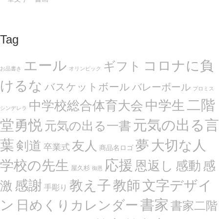
Tag
エール
コロナに負
ギフト
お品書き
オリンピック
けるな
バスケットボール
バレーボール
プロミス
二階
中学生
中学校総合体育大会
シンデレラ
堂勇悦
元気の出る言
元気の出る一書
葉
夢
大切な人
剣道
友人
卒業式
商品名ロゴ
応援
学校の先生
恩返し
感動
感
屋久杉
御恩
感謝
文字デザイ
教え子
教師
激
手彫り
ン
書家
日めくりカレンダー
書家二階