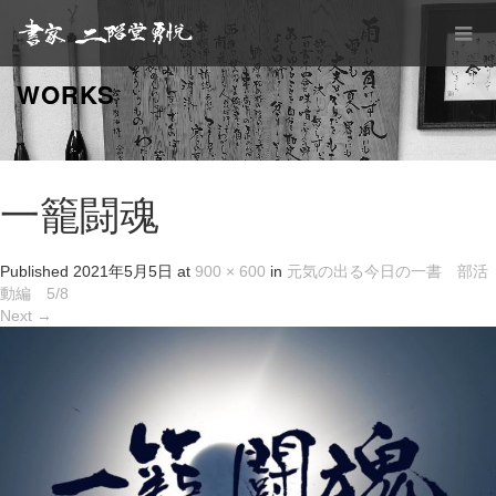
WORKS
一籠闘魂
Published
2021年5月5日
at
900 × 600
in
元気の出る今日の一書 部活
動編 5/8
Next
→