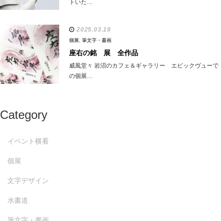
トいた…
2025.03.19
個展
,
筆文字・書画
座右の銘 展 全作品
威風堂々 岩沼のカフェ＆ギャラリー エピックヴューで
の個展…
Category
イベント横看
個展
文字デザイン
水書道
筆文字・書画