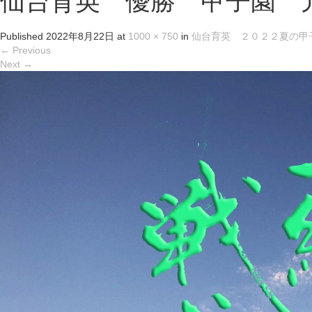
仙台育英 優勝 甲子園 
Published
2022年8月22日
at
1000 × 750
in
仙台育英 ２０２２夏の甲
←
Previous
Next
→