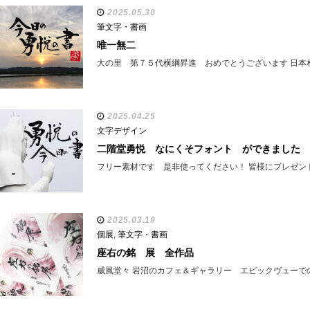
2025.05.30
筆文字・書画
唯一無二
大の里 第７５代横綱昇進 おめでとうございます 日本
2025.04.25
文字デザイン
二階堂勇悦 なにくそフォント ができました
フリー素材です 是非使ってください！ 皆様にプレゼン
2025.03.19
個展
,
筆文字・書画
座右の銘 展 全作品
威風堂々 岩沼のカフェ＆ギャラリー エピックヴューで