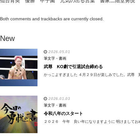
仙台育英 優勝 甲子園 元気の出る言葉 書家二階堂勇悦
Both comments and trackbacks are currently closed.
New
2026.05.01
筆文字・書画
武尊 KO劇で引退試合締める
かっこよすぎました ４月２９日が楽しみでした。武尊 
2026.01.03
筆文字・書画
令和八年のスタート
２０２６ 午年 良い年になりますように 明けましてお