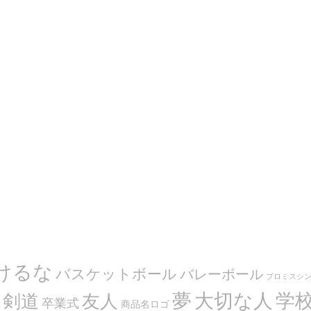
けるな
バスケットボール
バレーボール
プロミスシ
夢
大切な人
学
剣道
友人
卒業式
商品名ロゴ