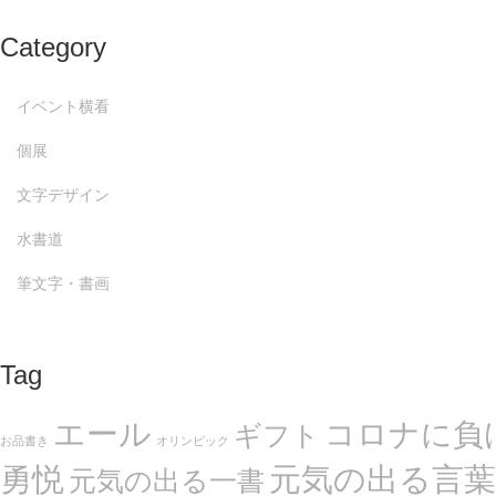
Category
イベント横看
個展
文字デザイン
水書道
筆文字・書画
Tag
エール
コロナに負
ギフト
お品書き
オリンピック
勇悦
元気の出る言葉
元気の出る一書