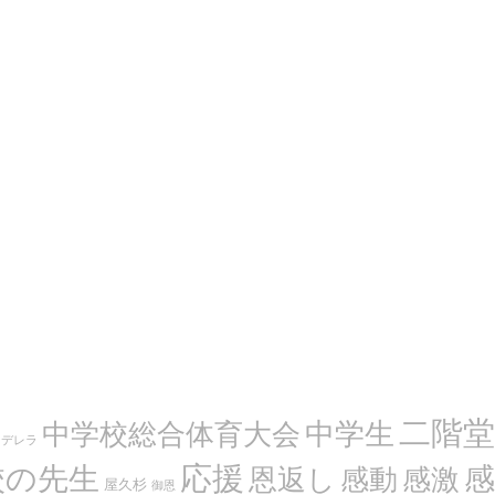
二階堂
中学生
中学校総合体育大会
ンデレラ
応援
感
校の先生
恩返し
感動
感激
屋久杉
御恩