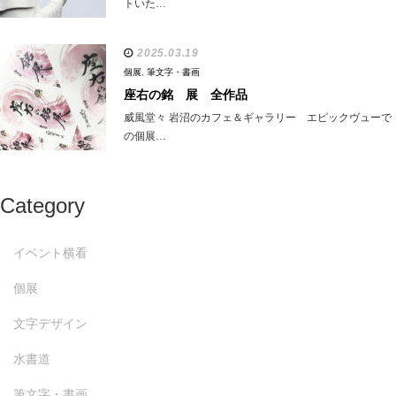
トいた…
2025.03.19
個展
,
筆文字・書画
座右の銘 展 全作品
威風堂々 岩沼のカフェ＆ギャラリー エピックヴューで
の個展…
Category
イベント横看
個展
文字デザイン
水書道
筆文字・書画