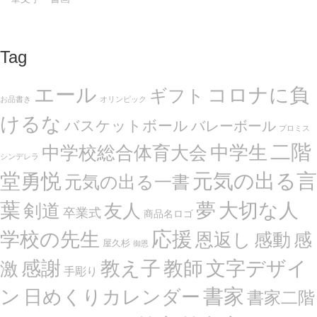
Tag
エール
コロナに負
ギフト
お品書き
オリンピック
けるな
バスケットボール
バレーボール
プロミス
二階
中学生
中学校総合体育大会
シンデレラ
堂勇悦
元気の出る言
元気の出る一書
葉
夢
大切な人
剣道
友人
卒業式
商品名ロゴ
応援
学校の先生
恩返し
感動
感
屋久杉
御恩
感謝
文字デザイ
教え子
教師
激
手彫り
ン
書家
日めくりカレンダー
書家二階