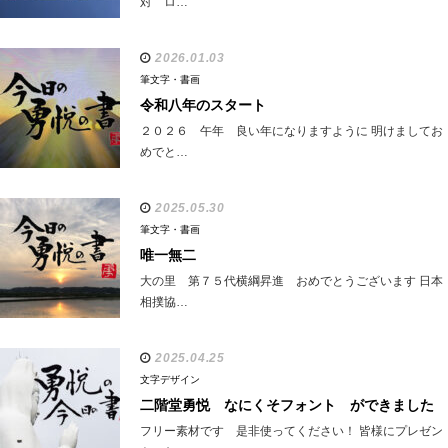
対 ロ…
2026.01.03
筆文字・書画
令和八年のスタート
２０２６ 午年 良い年になりますように 明けましてお
めでと…
2025.05.30
筆文字・書画
唯一無二
大の里 第７５代横綱昇進 おめでとうございます 日本
相撲協…
2025.04.25
文字デザイン
二階堂勇悦 なにくそフォント ができました
フリー素材です 是非使ってください！ 皆様にプレゼン