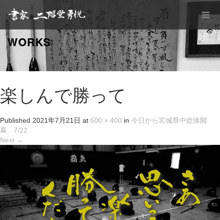
WORKS
楽しんで勝って
Published
2021年7月21日
at
600 × 400
in
今日から宮城県中総体開
幕 7/22
Next
→