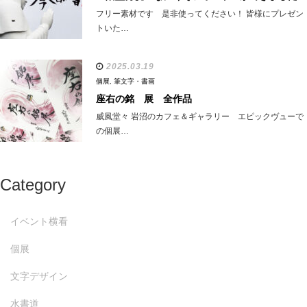
フリー素材です 是非使ってください！ 皆様にプレゼン
トいた…
2025.03.19
個展
,
筆文字・書画
座右の銘 展 全作品
威風堂々 岩沼のカフェ＆ギャラリー エピックヴューで
の個展…
Category
イベント横看
個展
文字デザイン
水書道