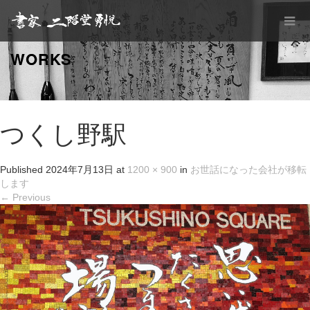
WORKS
つくし野駅
Published
2024年7月13日
at
1200 × 900
in
お世話になった会社が移転
します
←
Previous