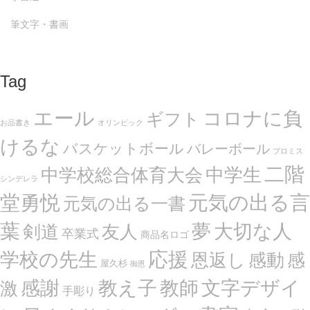
筆文字・書画
Tag
エール
コロナに負
ギフト
お品書き
オリンピック
けるな
バスケットボール
バレーボール
プロミス
二階
中学生
中学校総合体育大会
シンデレラ
堂勇悦
元気の出る言
元気の出る一書
葉
夢
大切な人
剣道
友人
卒業式
商品名ロゴ
応援
学校の先生
恩返し
感動
感
屋久杉
御恩
感謝
文字デザイ
教え子
教師
激
手彫り