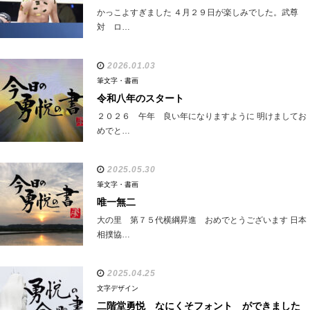
かっこよすぎました ４月２９日が楽しみでした。武尊
対 ロ…
2026.01.03
筆文字・書画
令和八年のスタート
２０２６ 午年 良い年になりますように 明けましてお
めでと…
2025.05.30
筆文字・書画
唯一無二
大の里 第７５代横綱昇進 おめでとうございます 日本
相撲協…
2025.04.25
文字デザイン
二階堂勇悦 なにくそフォント ができました