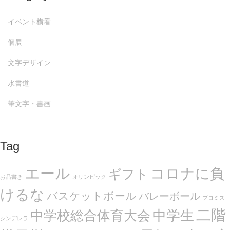
イベント横看
個展
文字デザイン
水書道
筆文字・書画
Tag
エール
コロナに負
ギフト
お品書き
オリンピック
けるな
バスケットボール
バレーボール
プロミス
二階
中学生
中学校総合体育大会
シンデレラ