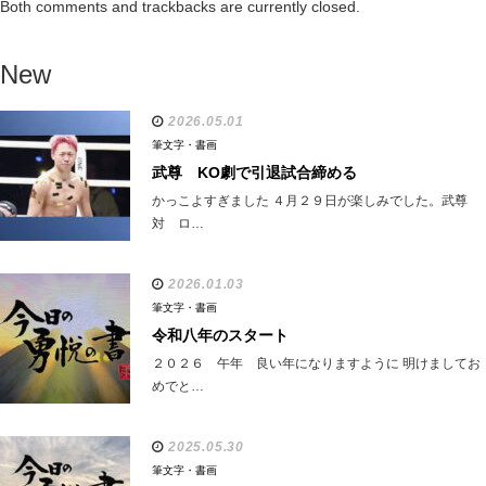
Both comments and trackbacks are currently closed.
New
2026.05.01
筆文字・書画
武尊 KO劇で引退試合締める
かっこよすぎました ４月２９日が楽しみでした。武尊
対 ロ…
2026.01.03
筆文字・書画
令和八年のスタート
２０２６ 午年 良い年になりますように 明けましてお
めでと…
2025.05.30
筆文字・書画