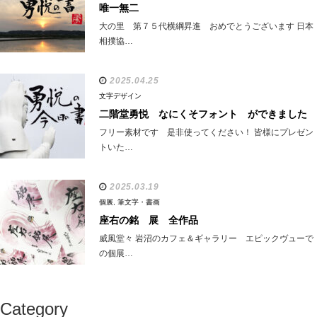
唯一無二
大の里 第７５代横綱昇進 おめでとうございます 日本
相撲協…
2025.04.25
文字デザイン
二階堂勇悦 なにくそフォント ができました
フリー素材です 是非使ってください！ 皆様にプレゼン
トいた…
2025.03.19
個展
,
筆文字・書画
座右の銘 展 全作品
威風堂々 岩沼のカフェ＆ギャラリー エピックヴューで
の個展…
Category