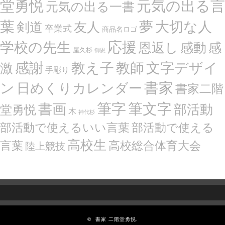
堂勇悦
元気の出る言
元気の出る一書
葉
夢
大切な人
剣道
友人
卒業式
商品名ロゴ
応援
学校の先生
恩返し
感動
感
屋久杉
御恩
感謝
文字デザイ
教え子
教師
激
手彫り
ン
書家
日めくりカレンダー
書家二階
筆文字
書画
筆字
部活動
堂勇悦
木
神代杉
部活動で使えるいい言葉
部活動で使える
高校生
言葉
高校総合体育大会
陸上競技
©
書家 二階堂勇悦.