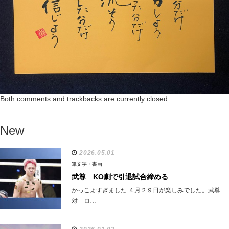
Both comments and trackbacks are currently closed.
New
2026.05.01
筆文字・書画
武尊 KO劇で引退試合締める
かっこよすぎました ４月２９日が楽しみでした。武尊
対 ロ…