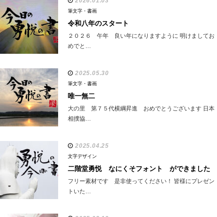
2026.01.03
筆文字・書画
令和八年のスタート
２０２６ 午年 良い年になりますように 明けましてお
めでと…
2025.05.30
筆文字・書画
唯一無二
大の里 第７５代横綱昇進 おめでとうございます 日本
相撲協…
2025.04.25
文字デザイン
二階堂勇悦 なにくそフォント ができました
フリー素材です 是非使ってください！ 皆様にプレゼン
トいた…