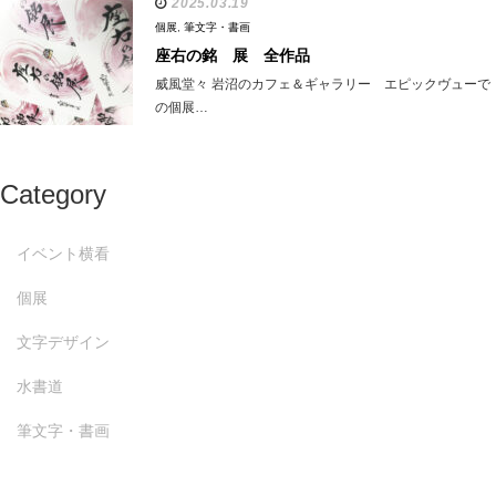
2025.03.19
個展
,
筆文字・書画
座右の銘 展 全作品
威風堂々 岩沼のカフェ＆ギャラリー エピックヴューで
の個展…
Category
イベント横看
個展
文字デザイン
水書道
筆文字・書画