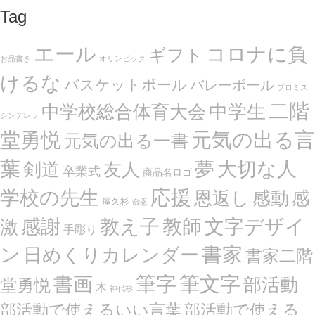
Tag
エール
コロナに負
ギフト
お品書き
オリンピック
けるな
バスケットボール
バレーボール
プロミス
二階
中学生
中学校総合体育大会
シンデレラ
堂勇悦
元気の出る言
元気の出る一書
葉
夢
大切な人
剣道
友人
卒業式
商品名ロゴ
応援
学校の先生
恩返し
感動
感
屋久杉
御恩
感謝
文字デザイ
教え子
教師
激
手彫り
ン
書家
日めくりカレンダー
書家二階
筆文字
書画
筆字
部活動
堂勇悦
木
神代杉
部活動で使えるいい言葉
部活動で使える