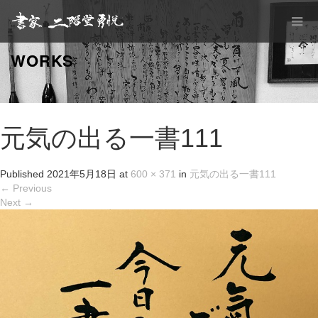
WORKS
元気の出る一書111
Published
2021年5月18日
at
600 × 371
in
元気の出る一書111
←
Previous
Next
→