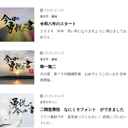
2026.01.03
筆文字・書画
令和八年のスタート
２０２６ 午年 良い年になりますように 明けましてお
めでと…
2025.05.30
筆文字・書画
唯一無二
大の里 第７５代横綱昇進 おめでとうございます 日本
相撲協…
2025.04.25
文字デザイン
二階堂勇悦 なにくそフォント ができました
フリー素材です 是非使ってください！ 皆様にプレゼン
トいた…