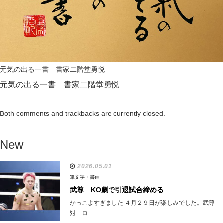
元気の出る一書 書家二階堂勇悦
元気の出る一書 書家二階堂勇悦
Both comments and trackbacks are currently closed.
New
2026.05.01
筆文字・書画
武尊 KO劇で引退試合締める
かっこよすぎました ４月２９日が楽しみでした。武尊
対 ロ…