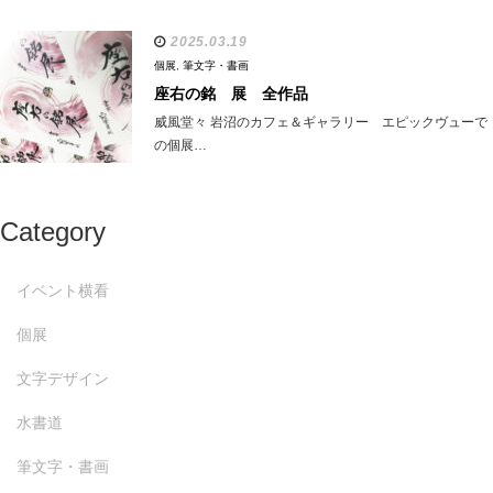
2025.03.19
個展
,
筆文字・書画
座右の銘 展 全作品
威風堂々 岩沼のカフェ＆ギャラリー エピックヴューで
の個展…
Category
イベント横看
個展
文字デザイン
水書道
筆文字・書画