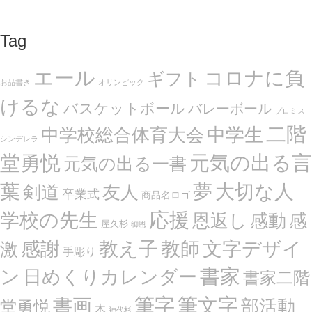
Tag
エール
コロナに負
ギフト
お品書き
オリンピック
けるな
バスケットボール
バレーボール
プロミス
二階
中学生
中学校総合体育大会
シンデレラ
堂勇悦
元気の出る言
元気の出る一書
葉
夢
大切な人
剣道
友人
卒業式
商品名ロゴ
応援
学校の先生
恩返し
感動
感
屋久杉
御恩
感謝
文字デザイ
教え子
教師
激
手彫り
ン
書家
日めくりカレンダー
書家二階
筆文字
書画
筆字
部活動
堂勇悦
木
神代杉