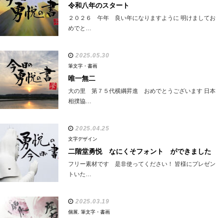
令和八年のスタート
２０２６ 午年 良い年になりますように 明けましてお
めでと…
2025.05.30
筆文字・書画
唯一無二
大の里 第７５代横綱昇進 おめでとうございます 日本
相撲協…
2025.04.25
文字デザイン
二階堂勇悦 なにくそフォント ができました
フリー素材です 是非使ってください！ 皆様にプレゼン
トいた…
2025.03.19
個展
,
筆文字・書画