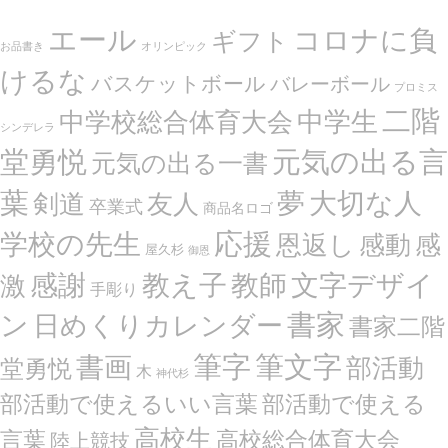
エール
コロナに負
ギフト
お品書き
オリンピック
けるな
バスケットボール
バレーボール
プロミス
二階
中学生
中学校総合体育大会
シンデレラ
堂勇悦
元気の出る言
元気の出る一書
葉
夢
大切な人
剣道
友人
卒業式
商品名ロゴ
応援
学校の先生
恩返し
感動
感
屋久杉
御恩
感謝
文字デザイ
教え子
教師
激
手彫り
ン
書家
日めくりカレンダー
書家二階
筆文字
書画
筆字
部活動
堂勇悦
木
神代杉
部活動で使えるいい言葉
部活動で使える
高校生
言葉
高校総合体育大会
陸上競技