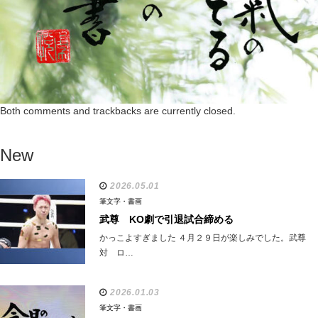
Both comments and trackbacks are currently closed.
New
2026.05.01
筆文字・書画
武尊 KO劇で引退試合締める
かっこよすぎました ４月２９日が楽しみでした。武尊
対 ロ…
2026.01.03
筆文字・書画