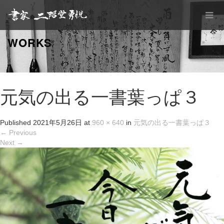
WORKS
元気の出る一書葉っぱ３
Published
2021年5月26日
at
960 × 640
in
元気の出る一書葉っぱ３
←
Previous
Next
→