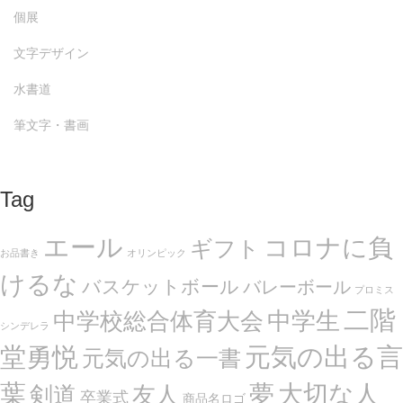
個展
文字デザイン
水書道
筆文字・書画
Tag
エール
コロナに負
ギフト
お品書き
オリンピック
けるな
バスケットボール
バレーボール
プロミス
二階
中学生
中学校総合体育大会
シンデレラ
堂勇悦
元気の出る言
元気の出る一書
葉
夢
大切な人
剣道
友人
卒業式
商品名ロゴ