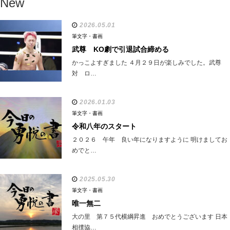
New
2026.05.01
筆文字・書画
武尊 KO劇で引退試合締める
かっこよすぎました ４月２９日が楽しみでした。武尊
対 ロ…
2026.01.03
筆文字・書画
令和八年のスタート
２０２６ 午年 良い年になりますように 明けましてお
めでと…
2025.05.30
筆文字・書画
唯一無二
大の里 第７５代横綱昇進 おめでとうございます 日本
相撲協…