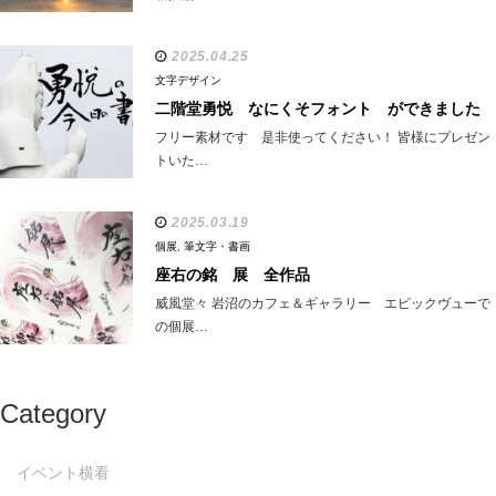
2025.04.25
文字デザイン
二階堂勇悦 なにくそフォント ができました
フリー素材です 是非使ってください！ 皆様にプレゼン
トいた…
2025.03.19
個展
,
筆文字・書画
座右の銘 展 全作品
威風堂々 岩沼のカフェ＆ギャラリー エピックヴューで
の個展…
Category
イベント横看