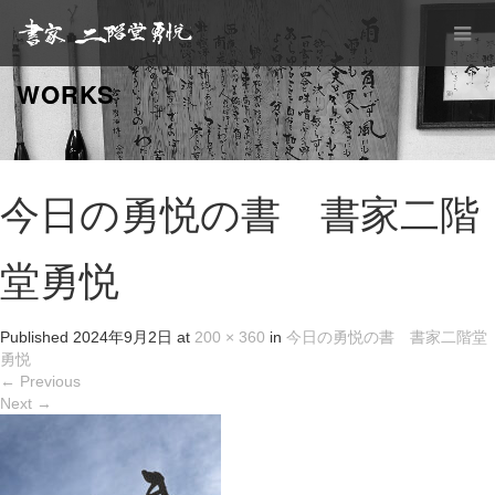
WORKS
今日の勇悦の書 書家二階
堂勇悦
Published
2024年9月2日
at
200 × 360
in
今日の勇悦の書 書家二階堂
勇悦
←
Previous
Next
→