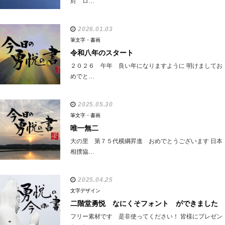
対 ロ…
2026.01.03
筆文字・書画
令和八年のスタート
２０２６ 午年 良い年になりますように 明けましてお
めでと…
2025.05.30
筆文字・書画
唯一無二
大の里 第７５代横綱昇進 おめでとうございます 日本
相撲協…
2025.04.25
文字デザイン
二階堂勇悦 なにくそフォント ができました
フリー素材です 是非使ってください！ 皆様にプレゼン