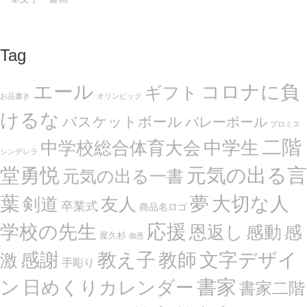
Tag
エール
コロナに負
ギフト
お品書き
オリンピック
けるな
バスケットボール
バレーボール
プロミス
二階
中学生
中学校総合体育大会
シンデレラ
堂勇悦
元気の出る言
元気の出る一書
葉
夢
大切な人
剣道
友人
卒業式
商品名ロゴ
応援
学校の先生
恩返し
感動
感
屋久杉
御恩
感謝
文字デザイ
教え子
教師
激
手彫り
ン
書家
日めくりカレンダー
書家二階