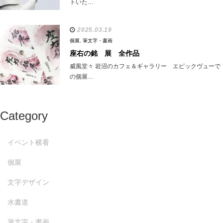
トいた…
2025.03.19
個展
,
筆文字・書画
座右の銘 展 全作品
威風堂々 岩沼のカフェ＆ギャラリー エピックヴューで
の個展…
Category
イベント横看
個展
文字デザイン
水書道
筆文字・書画