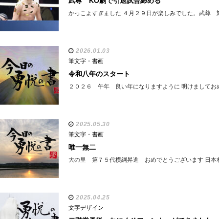
武尊 KO劇で引退試合締める
かっこよすぎました ４月２９日が楽しみでした。武尊 
2026.01.03
筆文字・書画
令和八年のスタート
２０２６ 午年 良い年になりますように 明けましてお
2025.05.30
筆文字・書画
唯一無二
大の里 第７５代横綱昇進 おめでとうございます 日本
2025.04.25
文字デザイン