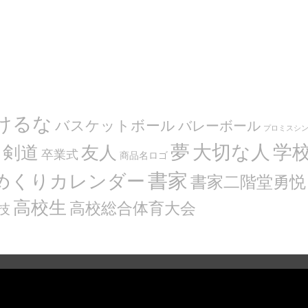
けるな
バスケットボール
バレーボール
プロミスシ
夢
大切な人
学
剣道
友人
卒業式
商品名ロゴ
書家
めくりカレンダー
書家二階堂勇悦
高校生
高校総合体育大会
技