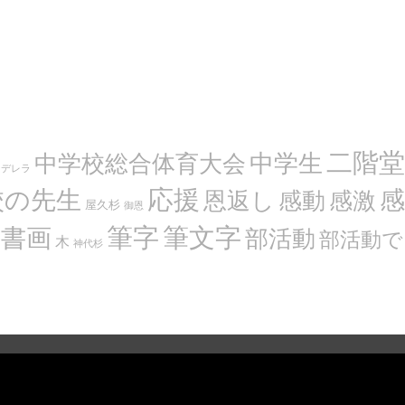
二階堂
中学生
中学校総合体育大会
ンデレラ
応援
感
校の先生
恩返し
感動
感激
屋久杉
御恩
筆文字
書画
筆字
部活動
部活動で
木
神代杉