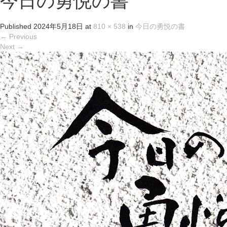
今日の勇悦の書
Published
2024年5月18日
at
810 × 538
in
今日の勇悦の書
←
Previous
Next
→