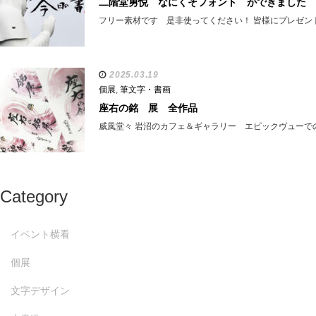
二階堂勇悦 なにくそフォント ができました
フリー素材です 是非使ってください！ 皆様にプレゼン
2025.03.19
個展
,
筆文字・書画
座右の銘 展 全作品
威風堂々 岩沼のカフェ＆ギャラリー エピックヴューで
Category
イベント横看
個展
文字デザイン