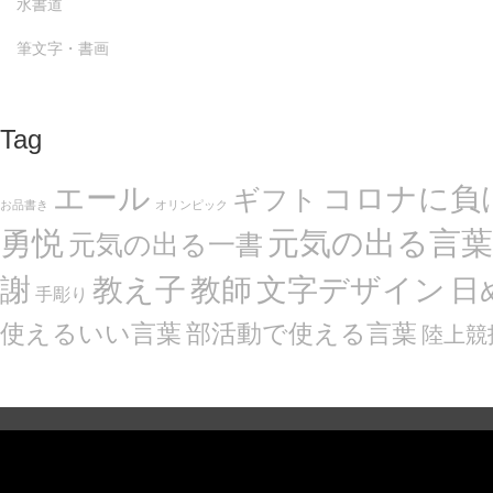
水書道
筆文字・書画
Tag
エール
コロナに負
ギフト
お品書き
オリンピック
勇悦
元気の出る言葉
元気の出る一書
謝
文字デザイン
教え子
教師
日
手彫り
使えるいい言葉
部活動で使える言葉
陸上競