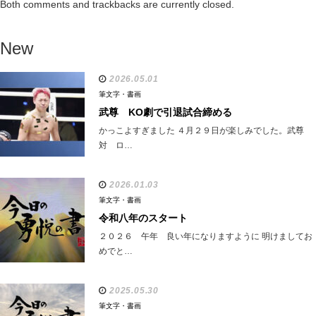
Both comments and trackbacks are currently closed.
New
2026.05.01
筆文字・書画
武尊 KO劇で引退試合締める
かっこよすぎました ４月２９日が楽しみでした。武尊
対 ロ…
2026.01.03
筆文字・書画
令和八年のスタート
２０２６ 午年 良い年になりますように 明けましてお
めでと…
2025.05.30
筆文字・書画