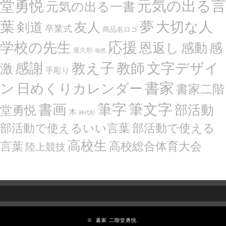
堂勇悦
元気の出る言
元気の出る一書
葉
夢
大切な人
剣道
友人
卒業式
商品名ロゴ
応援
学校の先生
恩返し
感動
感
屋久杉
御恩
感謝
文字デザイ
教え子
教師
激
手彫り
ン
書家
日めくりカレンダー
書家二階
筆文字
書画
筆字
部活動
堂勇悦
木
神代杉
部活動で使えるいい言葉
部活動で使える
高校生
言葉
高校総合体育大会
陸上競技
©
書家 二階堂勇悦.