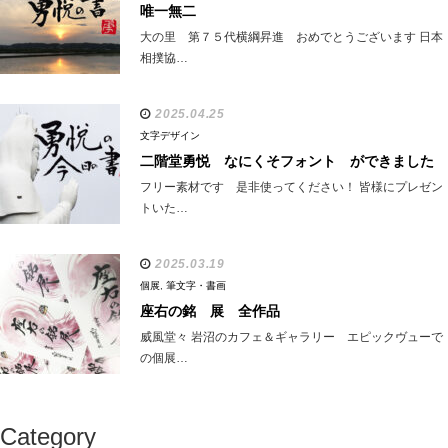
唯一無二
大の里 第７５代横綱昇進 おめでとうございます 日本
相撲協…
2025.04.25
文字デザイン
二階堂勇悦 なにくそフォント ができました
フリー素材です 是非使ってください！ 皆様にプレゼン
トいた…
2025.03.19
個展
,
筆文字・書画
座右の銘 展 全作品
威風堂々 岩沼のカフェ＆ギャラリー エピックヴューで
の個展…
Category