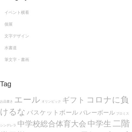
イベント横看
個展
文字デザイン
水書道
筆文字・書画
Tag
エール
コロナに負
ギフト
お品書き
オリンピック
けるな
バスケットボール
バレーボール
プロミス
二階
中学生
中学校総合体育大会
シンデレラ